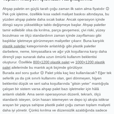
Ahşap paletin en güçlü tarafı çoğu zaman ilk satın alma fiyatıdır 😊
Pek çok işletme, özellikle kısa vadeli maliyet baskısı altındaysa, bu
yüzden ahşap palete daha sıcak bakar. Ancak operasyon içinde
döngü sayısı yükseldikçe tablo değişmeye başlar. Ahşap paletler
tamir edilebilir olsa da kırılma, parça gevşemesi, çivi riski, yüzey
bozulması ve ölçü standardının zaman içinde zayıflaması gibi
başlıklar işletmeye görünmeyen maliyetler çıkarır. Buna karşılık
plastik paletler
kategorisinde anlatıldığı gibi plastik paletler
darbelere, neme, kimyasallara ve ağır yük koşullarına karşı daha
dirençli yapı sunarak daha uzun ömürlü kullanım beklentisi
oluşturur. Özellikle
800×1200 plastik palet
ve
1000×1200 plastik
palet
ailelerinde bu mantık açık biçimde görülüyor.
Burada asıl soru şudur 😌 Palet yılda kaç kez kullanılacak? Eğer tek
seferlik ya da çok sınırlı kullanımı olan, geri dönmeyen, hijyen
beklentisi düşük ve sert saha koşullarında “gitsin yeter” mantığıyla
çalışan bir sistem varsa ahşap palet bazı işletmeler için hâlâ
anlamlı olabilir. Ama senin operasyonun düzenli, tekrarlı, ölçü
standardı isteyen, ürün hasarı istemeyen ve depo içi akışta istikrar
arayan bir yapıya sahipse plastik palet çoğu zaman toplam maliyeti
daha iyi yönetir. Çünkü kırılma ve düzensizlik azaldığında sadece