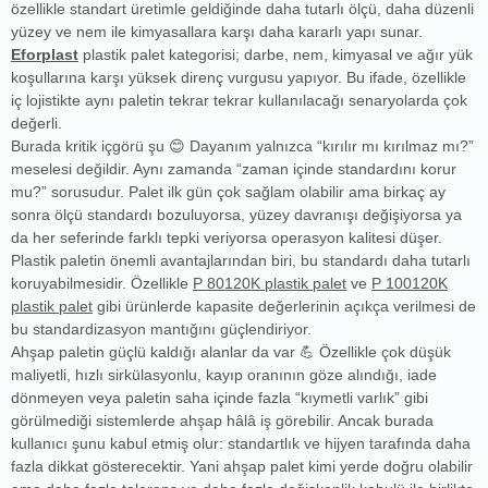
özellikle standart üretimle geldiğinde daha tutarlı ölçü, daha düzenli
yüzey ve nem ile kimyasallara karşı daha kararlı yapı sunar.
Eforplast
plastik palet kategorisi; darbe, nem, kimyasal ve ağır yük
koşullarına karşı yüksek direnç vurgusu yapıyor. Bu ifade, özellikle
iç lojistikte aynı paletin tekrar tekrar kullanılacağı senaryolarda çok
değerli.
Burada kritik içgörü şu 😊 Dayanım yalnızca “kırılır mı kırılmaz mı?”
meselesi değildir. Aynı zamanda “zaman içinde standardını korur
mu?” sorusudur. Palet ilk gün çok sağlam olabilir ama birkaç ay
sonra ölçü standardı bozuluyorsa, yüzey davranışı değişiyorsa ya
da her seferinde farklı tepki veriyorsa operasyon kalitesi düşer.
Plastik paletin önemli avantajlarından biri, bu standardı daha tutarlı
koruyabilmesidir. Özellikle
P 80120K plastik palet
ve
P 100120K
plastik palet
gibi ürünlerde kapasite değerlerinin açıkça verilmesi de
bu standardizasyon mantığını güçlendiriyor.
Ahşap paletin güçlü kaldığı alanlar da var 💪 Özellikle çok düşük
maliyetli, hızlı sirkülasyonlu, kayıp oranının göze alındığı, iade
dönmeyen veya paletin saha içinde fazla “kıymetli varlık” gibi
görülmediği sistemlerde ahşap hâlâ iş görebilir. Ancak burada
kullanıcı şunu kabul etmiş olur: standartlık ve hijyen tarafında daha
fazla dikkat gösterecektir. Yani ahşap palet kimi yerde doğru olabilir