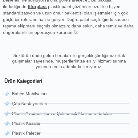
beklentin ne söylüyorsa ona göre hareket et. Bu bakışla
ilerlediğinde
Eforplast
plastik palet çözümleri özellikle hijyen,
standardizasyon ve uzun ömür beklentisi olan işletmeler için çok
güçlü bir referans haline geliyor. Doğru palet seçildiğinde sadece
taşıma ekipmanı seçmiş olmazsın; daha sakin, daha temiz ve daha
öngörülebilir bir operasyon kurarsın 🚀
Sektörün önde gelen firmaları ile gerçekleştirdiğimiz ortak
çalışmalar sayesinde, müşterilerimize en iyi hizmeti sunma
yolunda emin adımlarla ilerliyoruz.
Ürün Kategorileri
Bahçe Mobilyaları
Çöp Konteynerleri
Plastik Avadanlıklar ve Çekmeceli Malzeme Kutuları
Plastik Kasalar
Plastik Paletler