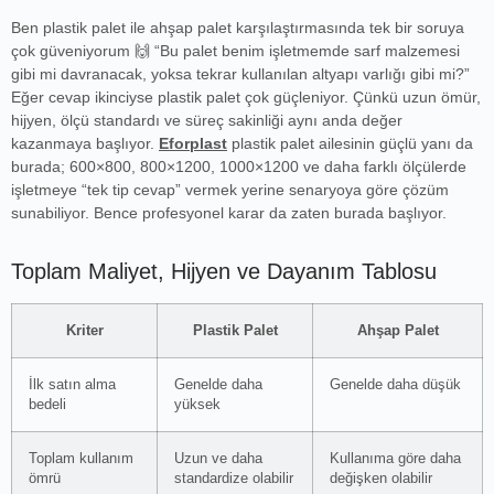
Ben plastik palet ile ahşap palet karşılaştırmasında tek bir soruya
çok güveniyorum 🙌 “Bu palet benim işletmemde sarf malzemesi
gibi mi davranacak, yoksa tekrar kullanılan altyapı varlığı gibi mi?”
Eğer cevap ikinciyse plastik palet çok güçleniyor. Çünkü uzun ömür,
hijyen, ölçü standardı ve süreç sakinliği aynı anda değer
kazanmaya başlıyor.
Eforplast
plastik palet ailesinin güçlü yanı da
burada; 600×800, 800×1200, 1000×1200 ve daha farklı ölçülerde
işletmeye “tek tip cevap” vermek yerine senaryoya göre çözüm
sunabiliyor. Bence profesyonel karar da zaten burada başlıyor.
Toplam Maliyet, Hijyen ve Dayanım Tablosu
Kriter
Plastik Palet
Ahşap Palet
İlk satın alma
Genelde daha
Genelde daha düşük
bedeli
yüksek
Toplam kullanım
Uzun ve daha
Kullanıma göre daha
ömrü
standardize olabilir
değişken olabilir