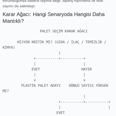
korunduğunda sadece taşıma değil, sipariş hazırlama ve stok
sayımı da sakinleşir.
Karar Ağacı: Hangi Senaryoda Hangisi Daha
Mantıklı?
                  PALET SEÇİM KARAR AĞACI

       HİJYEN KRİTİK Mİ? (GIDA / İLAÇ / TEMİZLİK / 
KİMYA)

                           |

               +-----------+-----------+

               |                       |

              EVET                    HAYIR

               |                       |

               v                       v

         PLASTİK PALET ADAYI    DÖNGÜ SAYISI YÜKSEK 
Mİ?

                                       |

                           +-----------+-----------+

                           |                       |

                          EVET                    