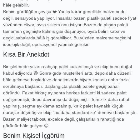
hâle gelebilir.
Benim gördüğüm şey şu ❤️ Yanlış karar genellikle malzemede
değil, senaryoda yapılıyor. İnsanlar bazen plastik paleti sadece fiyat
yüzünden eliyor, oysa sistem onu istiyor. Bazen de ahşap paleti
tamamen geçmişte kalmış gibi düşünüyor, oysa belirli kaba ve
geçici sahalarda hâlâ iş görebiliyor. Bu yüzden malzeme seçimini
ideolojik değil, operasyonel yapmak gerekir.
Kısa Bir Anekdot
Bir işletmede yıllarca ahşap palet kullanılmıştı ve ekip bunu doğal
kabul ediyordu 😅 Sonra gıda müşterileri arttı, depo daha düzenli
hâle gelmeye başladı ve denetimlerde hijyen konusu daha fazla
sorulmaya başlandı. Başlangıçta plastik palete geçiş pahalı
göründü. Fakat birkaç ay sonra herkes fark etti ki sadece palet
değişmemişti; depo davranışı da değişmişti. Temizlik daha rahat
yapılmış, seçme ayıklama azalmış, kırık palet kaynaklı küçük
duruşlar düşmüş ve ekip “bu daha standardize” demeye başlamıştı.
Bazen maliyet tablosu excelde değil, çalışanların rahatlığında
görünür hâle geliyor 😊
Benim Kişisel İçgörüm