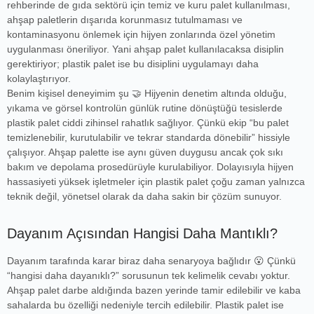
rehberinde de gıda sektörü için temiz ve kuru palet kullanılması,
ahşap paletlerin dışarıda korunmasız tutulmaması ve
kontaminasyonu önlemek için hijyen zonlarında özel yönetim
uygulanması öneriliyor. Yani ahşap palet kullanılacaksa disiplin
gerektiriyor; plastik palet ise bu disiplini uygulamayı daha
kolaylaştırıyor.
Benim kişisel deneyimim şu 🤝 Hijyenin denetim altında olduğu,
yıkama ve görsel kontrolün günlük rutine dönüştüğü tesislerde
plastik palet ciddi zihinsel rahatlık sağlıyor. Çünkü ekip “bu palet
temizlenebilir, kurutulabilir ve tekrar standarda dönebilir” hissiyle
çalışıyor. Ahşap palette ise aynı güven duygusu ancak çok sıkı
bakım ve depolama prosedürüyle kurulabiliyor. Dolayısıyla hijyen
hassasiyeti yüksek işletmeler için plastik palet çoğu zaman yalnızca
teknik değil, yönetsel olarak da daha sakin bir çözüm sunuyor.
Dayanım Açısından Hangisi Daha Mantıklı?
Dayanım tarafında karar biraz daha senaryoya bağlıdır 😮 Çünkü
“hangisi daha dayanıklı?” sorusunun tek kelimelik cevabı yoktur.
Ahşap palet darbe aldığında bazen yerinde tamir edilebilir ve kaba
sahalarda bu özelliği nedeniyle tercih edilebilir. Plastik palet ise