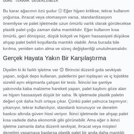
Bu karar ağacının özü şudur 🙂 Eğer hijyen kritikse, tekrar kullanım
yoğunsa, ihracat veya otomasyon varsa, standardizasyon
önemliyse ve palet işletmede uzun ömürlü varlık olarak görülecekse
plastik palet çoğu zaman daha mantıklıdır. Eğer kullanım kısa
ömürlü, geri dönüşsüz, düşük bütçeli ve hijyen hassasiyeti düşükse
ahşap palet belirli koşullarda mantıklı olabilir. Ama burada bile
kırılma, yeniden satın alma ve süreç değişkenliği unutulmamalıdır.
Gerçek Hayata Yakın Bir Karşılaştırma
Diyelim ki iki farklı işletme var 😊 Birincisi düzenli gıda sevkiyatı
yapan, soğuk depo kullanan, paletlerini geri toplayan ve iç lojistikte
sürekli aynı ekipmanla çalışan bir tesis. İkincisi ise şantiye
yakınında kaba malzeme hareketi yapan, palet kaybını göze alan
ve hijyen hassasiyeti düşük bir saha. İlk işletmede plastik paletin
değeri çok daha hızlı ortaya çıkar. Çünkü palet yalnızca taşımıyor;
yıkanıyor, tekrar kullanılıyor, standardı korunuyor ve denetim
baskısı altında güven hissi veriyor. İkinci işletmede ise ahşap palet
kısa vadede daha ekonomik gibi görünebilir. Ama eğer o ikinci
işletme zamanla daha düzenli sevkiyat, ihracat veya müşteri
denetimi yaşamaya başlarsa plastik palet bir anda daha mantıklı