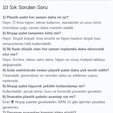
10 Sık Sorulan Soru
1) Plastik palet her zaman daha mı iyi?
Hayır 🙂 Ama hijyen, tekrar kullanım, standartlık ve uzun ömür
önemliyse çoğu zaman daha mantıklı olabilir.
2) Ahşap palet tamamen kötü mü?
Hayır. Düşük bütçeli, kısa ömürlü ve hijyen baskısı düşük bazı
senaryolarda hâlâ kullanılabilir.
3) İlk fiyatı düşük olan her zaman toplamda daha ekonomik
olur mu?
Hayır. Kırılma, tekrar satın alma, hijyen ve süreç maliyeti tabloyu
değiştirebilir.
4) Gıda sektöründe neden plastik palet daha çok tercih edilir?
Yıkanabilir, gözeneksiz ve nemden daha az etkilenen yapısı
nedeniyle.
5) Ahşap palet hijyenik şekilde kullanılamaz mı?
Kullanılabilir, ancak temiz, kuru ve kontrollü prosedür gerektirir.
6) İhracatta plastik paletin avantajı var mı?
Evet 🌍 Ahşap palette gerekebilen ISPM 15 gibi işlemler plastikte
gerekmez.
7) Dayanım açısından hangisi daha güçlü?