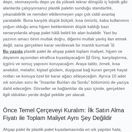
depo, otomasyonlu depo ya da yüksek tekrar döngülü iç lojistik gibi
alanlarda çalışıyorsanız plastik paletin sunduğu standartlık,
yıkanabilirlik ve nemden etkilenmeyen yapı çok ciddi avantaj
yaratabilir. Buna karşılık düşük bütçeli, kısa ömürlü, kaba kullanımın
yoğun olduğu ama hijyen beklentisinin düşük kaldığı bazı
senaryolarda ahşap palet hâlâ belirli bir alan bulabilir. Yani bu
yazının amacı birini mutlak doğru, diğerini mutlak yanlış ilan etmek
değil; sana gerçekten karar verdirecek bir mantık kurmak 🚀
Bu yazıda
plastik palet ile ahşap paleti toplam maliyet, hijyen ve
dayanım açısından etraflıca kıyaslayacağım 🙌 Giriş, karşılaştırma,
içgörü ve sonuç yapısını koruyacağım. Araya tablo, örnek, kısa
anekdot, metafor, kişisel gözlem, duygusal bağ kuran gerçek hayat
notları ve konuya özel bir karar ağacı ekleyeceğim. Ayrıca 10 adet
sık sorulan soru ile “İnsanlar Bunları da Sordu” bölümünü de yazıya
dahil edeceğim. Görseller ve bağlantılar da yazı içinde, gerçekten
ilgili oldukları yerde doğal şekilde yer alacak.
Önce Temel Çerçeveyi Kuralım: İlk Satın Alma
Fiyatı ile Toplam Maliyet Aynı Şey Değildir
Ahşap palet ile plastik palet kıyaslamasında en sık yapılan hata,