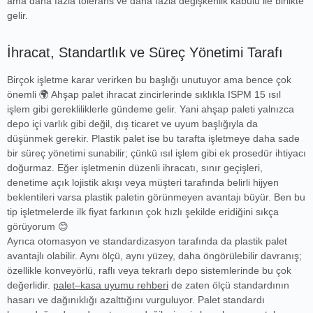
ama daha fazla tolerans ve daha fazla değişkenlik kabulü ile birlikte
gelir.
İhracat, Standartlık ve Süreç Yönetimi Tarafı
Birçok işletme karar verirken bu başlığı unutuyor ama bence çok
önemli 🌍 Ahşap palet ihracat zincirlerinde sıklıkla ISPM 15 ısıl
işlem gibi gerekliliklerle gündeme gelir. Yani ahşap paleti yalnızca
depo içi varlık gibi değil, dış ticaret ve uyum başlığıyla da
düşünmek gerekir. Plastik palet ise bu tarafta işletmeye daha sade
bir süreç yönetimi sunabilir; çünkü ısıl işlem gibi ek prosedür ihtiyacı
doğurmaz. Eğer işletmenin düzenli ihracatı, sınır geçişleri,
denetime açık lojistik akışı veya müşteri tarafında belirli hijyen
beklentileri varsa plastik paletin görünmeyen avantajı büyür. Ben bu
tip işletmelerde ilk fiyat farkının çok hızlı şekilde eridiğini sıkça
görüyorum 😊
Ayrıca otomasyon ve standardizasyon tarafında da plastik palet
avantajlı olabilir. Aynı ölçü, aynı yüzey, daha öngörülebilir davranış;
özellikle konveyörlü, raflı veya tekrarlı depo sistemlerinde bu çok
değerlidir.
palet–kasa uyumu rehberi
de zaten ölçü standardının
hasarı ve dağınıklığı azalttığını vurguluyor. Palet standardı