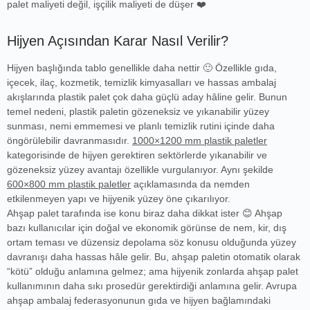
palet maliyeti değil, işçilik maliyeti de düşer ❤️
Hijyen Açısından Karar Nasıl Verilir?
Hijyen başlığında tablo genellikle daha nettir 🙂 Özellikle gıda,
içecek, ilaç, kozmetik, temizlik kimyasalları ve hassas ambalaj
akışlarında plastik palet çok daha güçlü aday hâline gelir. Bunun
temel nedeni, plastik paletin gözeneksiz ve yıkanabilir yüzey
sunması, nemi emmemesi ve planlı temizlik rutini içinde daha
öngörülebilir davranmasıdır.
1000×1200 mm plastik paletler
kategorisinde de hijyen gerektiren sektörlerde yıkanabilir ve
gözeneksiz yüzey avantajı özellikle vurgulanıyor. Aynı şekilde
600×800 mm plastik paletler
açıklamasında da nemden
etkilenmeyen yapı ve hijyenik yüzey öne çıkarılıyor.
Ahşap palet tarafında ise konu biraz daha dikkat ister 😊 Ahşap
bazı kullanıcılar için doğal ve ekonomik görünse de nem, kir, dış
ortam teması ve düzensiz depolama söz konusu olduğunda yüzey
davranışı daha hassas hâle gelir. Bu, ahşap paletin otomatik olarak
“kötü” olduğu anlamına gelmez; ama hijyenik zonlarda ahşap palet
kullanımının daha sıkı prosedür gerektirdiği anlamına gelir. Avrupa
ahşap ambalaj federasyonunun gıda ve hijyen bağlamındaki