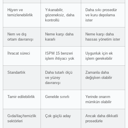
Hijyen ve
Yıkanabilir,
Daha sıkı prosedür
temizlenebilirlik
gözeneksiz, daha
ve kuru depolama
kontrollü
ister
Nem ve dış
Neme karşı daha
Neme karşı daha
ortam davranışı
kararlı
hassas yönetim ister
İhracat süreci
ISPM 15 benzeri
Uygunluk için ek
işlem ihtiyacı yok
işlem gerekebilir
Standartlık
Daha tutarlı ölçü
Zamanla daha
ve yüzey
değişken olabilir
davranışı
Tamir edilebilirlik
Genelde sınırlı
Yerinde onarım
mümkün olabilir
Gıda/ilaç/temizlik
Çok güçlü aday
Ancak daha dikkatli
sektörleri
prosedürle