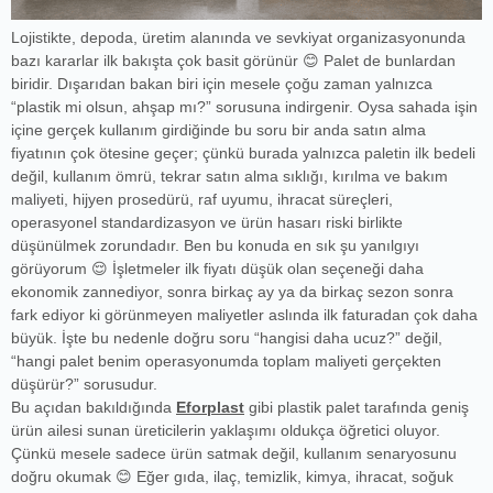
Lojistikte, depoda, üretim alanında ve sevkiyat organizasyonunda
bazı kararlar ilk bakışta çok basit görünür 😊 Palet de bunlardan
biridir. Dışarıdan bakan biri için mesele çoğu zaman yalnızca
“plastik mi olsun, ahşap mı?” sorusuna indirgenir. Oysa sahada işin
içine gerçek kullanım girdiğinde bu soru bir anda satın alma
fiyatının çok ötesine geçer; çünkü burada yalnızca paletin ilk bedeli
değil, kullanım ömrü, tekrar satın alma sıklığı, kırılma ve bakım
maliyeti, hijyen prosedürü, raf uyumu, ihracat süreçleri,
operasyonel standardizasyon ve ürün hasarı riski birlikte
düşünülmek zorundadır. Ben bu konuda en sık şu yanılgıyı
görüyorum 😌 İşletmeler ilk fiyatı düşük olan seçeneği daha
ekonomik zannediyor, sonra birkaç ay ya da birkaç sezon sonra
fark ediyor ki görünmeyen maliyetler aslında ilk faturadan çok daha
büyük. İşte bu nedenle doğru soru “hangisi daha ucuz?” değil,
“hangi palet benim operasyonumda toplam maliyeti gerçekten
düşürür?” sorusudur.
Bu açıdan bakıldığında
Eforplast
gibi plastik palet tarafında geniş
ürün ailesi sunan üreticilerin yaklaşımı oldukça öğretici oluyor.
Çünkü mesele sadece ürün satmak değil, kullanım senaryosunu
doğru okumak 😊 Eğer gıda, ilaç, temizlik, kimya, ihracat, soğuk