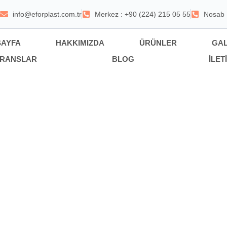
info@eforplast.com.tr
Merkez : +90 (224) 215 05 55
Nosab 
AYFA
HAKKIMIZDA
ÜRÜNLER
GAL
ERANSLAR
BLOG
İLET