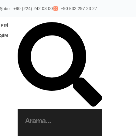
Şube : +90 (224) 242 03 00
+90 532 297 23 27
ERI
IŞIM