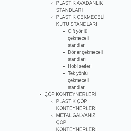
PLASTİK AVADANLIK
STANDLARI
PLASTİK ÇEKMECELİ
KUTU STANDLARI
Çift yönlü
çekmeceli
standlar
Döner çekmeceli
standları
Hobi setleri
Tek yönlü
çekmeceli
standlar
ÇÖP KONTEYNERLERİ
PLASTİK ÇÖP
KONTEYNERLERİ
METAL GALVANİZ
ÇÖP
KONTEYNERLERİ