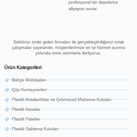
profesyonel bir depolama
altyapısı sunar.
Sektörün önde gelen firmaları ile gerçekleştirdiğimiz ortak
çalışmalar sayesinde, müşterilerimize en iyi hizmeti sunma
yolunda emin adımlarla ilerliyoruz.
Ürün Kategorileri
Bahçe Mobilyaları
Çöp Konteynerleri
Plastik Avadanlıklar ve Çekmeceli Malzeme Kutuları
Plastik Kasalar
Plastik Paletler
Plastik Saklama Kutuları