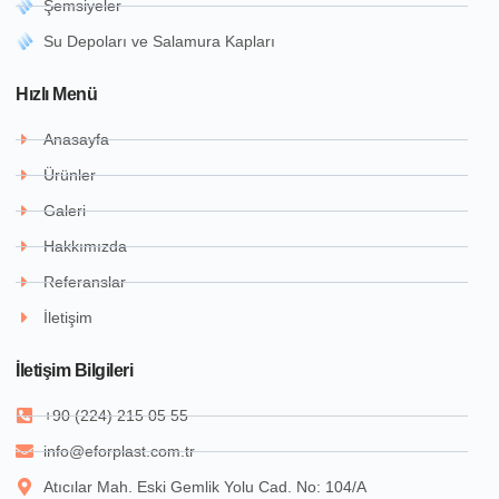
Şemsiyeler
Su Depoları ve Salamura Kapları
Hızlı Menü
Anasayfa
Ürünler
Galeri
Hakkımızda
Referanslar
İletişim
İletişim Bilgileri
+90 (224) 215 05 55
info@eforplast.com.tr
Atıcılar Mah. Eski Gemlik Yolu Cad. No: 104/A