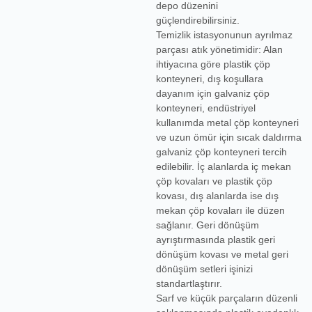
depo düzenini
güçlendirebilirsiniz.
Temizlik istasyonunun ayrılmaz
parçası atık yönetimidir: Alan
ihtiyacına göre
plastik çöp
konteyneri
, dış koşullara
dayanım için
galvaniz çöp
konteyneri
, endüstriyel
kullanımda
metal çöp konteyneri
ve uzun ömür için
sıcak daldırma
galvaniz çöp konteyneri
tercih
edilebilir. İç alanlarda
iç mekan
çöp kovaları
ve
plastik çöp
kovası
, dış alanlarda ise
dış
mekan çöp kovaları
ile düzen
sağlanır. Geri dönüşüm
ayrıştırmasında
plastik geri
dönüşüm kovası
ve
metal geri
dönüşüm setleri
işinizi
standartlaştırır.
Sarf ve küçük parçaların düzenli