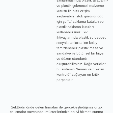
saklanmasında
plastik avadanlık
ve
plastik çekmeceli malzeme
kutusu
ile hızlı erişim
sağlayabilir; stok görünürlüğü
için
şeffaf saklama kutuları
ve
plastik saklama kutuları
kullanabilirsiniz. Sıvı
ihtiyaçlarında
plastik su deposu
,
sosyal alanlarda ise kolay
temizlenebilir
plastik masa ve
sandalye
ile bütünsel bir hijyen
ve düzen standardı
oluşturabilirsiniz. Kağıt vericiler,
bu sistemin “temas ve tüketim
kontrolü” sağlayan en kritik
parçasıdır.
Sektörün önde gelen firmaları ile gerçekleştirdiğimiz ortak
çalışmalar sayesinde, müşterilerimize en iyi hizmeti sunma