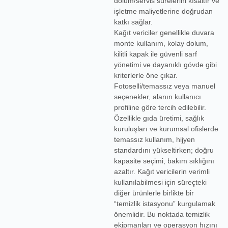
dolum/servis sürelerini kısaltır ve
işletme maliyetlerine doğrudan
katkı sağlar.
Kağıt vericiler genellikle duvara
monte kullanım, kolay dolum,
kilitli kapak ile güvenli sarf
yönetimi ve dayanıklı gövde gibi
kriterlerle öne çıkar.
Fotoselli/temassız veya manuel
seçenekler, alanın kullanıcı
profiline göre tercih edilebilir.
Özellikle gıda üretimi, sağlık
kuruluşları ve kurumsal ofislerde
temassız kullanım, hijyen
standardını yükseltirken; doğru
kapasite seçimi, bakım sıklığını
azaltır. Kağıt vericilerin verimli
kullanılabilmesi için süreçteki
diğer ürünlerle birlikte bir
“temizlik istasyonu” kurgulamak
önemlidir. Bu noktada
temizlik
ekipmanları
ve operasyon hızını