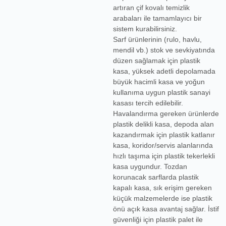
artıran
çif kovalı temizlik
arabaları
ile tamamlayıcı bir
sistem kurabilirsiniz.
Sarf ürünlerinin (rulo, havlu,
mendil vb.) stok ve sevkiyatında
düzen sağlamak için
plastik
kasa
, yüksek adetli depolamada
büyük hacimli kasa
ve yoğun
kullanıma uygun
plastik sanayi
kasası
tercih edilebilir.
Havalandırma gereken ürünlerde
plastik delikli kasa
, depoda alan
kazandırmak için
plastik katlanır
kasa
, koridor/servis alanlarında
hızlı taşıma için
plastik tekerlekli
kasa
uygundur. Tozdan
korunacak sarflarda
plastik
kapalı kasa
, sık erişim gereken
küçük malzemelerde ise
plastik
önü açık kasa
avantaj sağlar. İstif
güvenliği için
plastik palet
ile