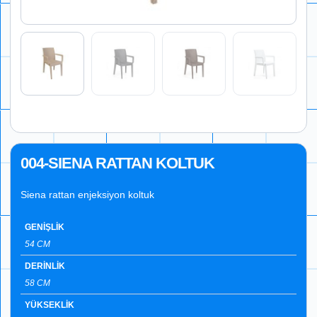
004-SIENA RATTAN KOLTUK
Siena rattan enjeksiyon koltuk
GENİŞLİK
54 CM
DERİNLİK
58 CM
YÜKSEKLİK