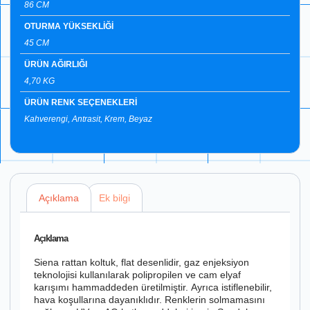
86 CM
OTURMA YÜKSEKLİĞİ
45 CM
ÜRÜN AĞIRLIĞI
4,70 KG
ÜRÜN RENK SEÇENEKLERİ
Kahverengi, Antrasit, Krem, Beyaz
Açıklama
Ek bilgi
Açıklama
Siena rattan koltuk, flat desenlidir, gaz enjeksiyon
teknolojisi kullanılarak polipropilen ve cam elyaf
karışımı hammaddeden üretilmiştir. Ayrıca istiflenebilir,
hava koşullarına dayanıklıdır. Renklerin solmamasını