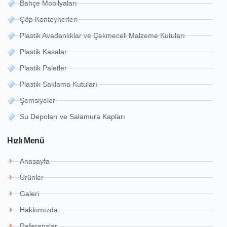
Bahçe Mobilyaları
Çöp Konteynerleri
Plastik Avadanlıklar ve Çekmeceli Malzeme Kutuları
Plastik Kasalar
Plastik Paletler
Plastik Saklama Kutuları
Şemsiyeler
Su Depoları ve Salamura Kapları
Hızlı Menü
Anasayfa
Ürünler
Galeri
Hakkımızda
Referanslar