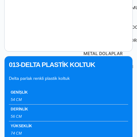
SU DEPOLARI VE SALAM
KAPLARI
PLASTİK VARİLLER & Bİ
TAKIM ÇANTALARI VE O
METAL DOLAPLAR
013-DELTA PLASTİK KOLTUK
TEMİZLİK EKİPMANLARI
Delta parlak renkli plastik koltuk
GENİŞLİK
54 CM
DERİNLİK
56 CM
YÜKSEKLİK
74 CM