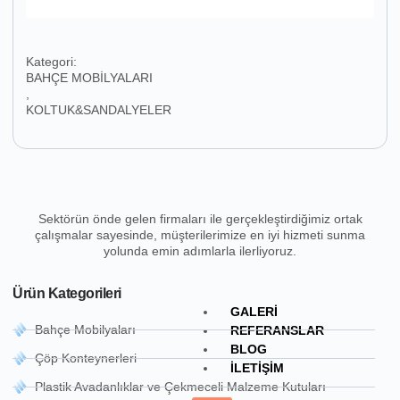
Kategori:
BAHÇE MOBİLYALARI
,
KOLTUK&SANDALYELER
Sektörün önde gelen firmaları ile gerçekleştirdiğimiz ortak
çalışmalar sayesinde, müşterilerimize en iyi hizmeti sunma
yolunda emin adımlarla ilerliyoruz.
Ürün Kategorileri
GALERI
Bahçe Mobilyaları
REFERANSLAR
BLOG
Çöp Konteynerleri
İLETIŞIM
Plastik Avadanlıklar ve Çekmeceli Malzeme Kutuları