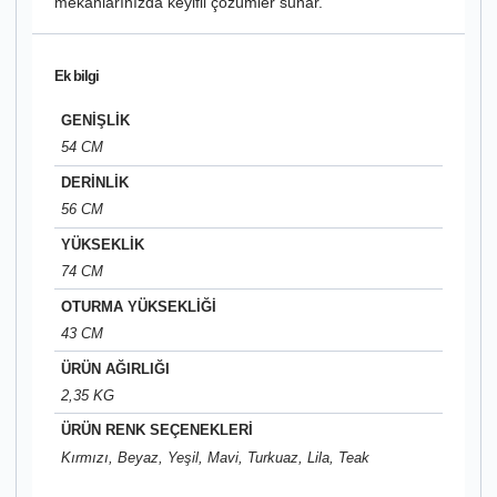
mekanlarınızda keyifli çözümler sunar.
Ek bilgi
GENİŞLİK
54 CM
DERİNLİK
56 CM
YÜKSEKLİK
74 CM
OTURMA YÜKSEKLİĞİ
43 CM
ÜRÜN AĞIRLIĞI
2,35 KG
ÜRÜN RENK SEÇENEKLERİ
Kırmızı, Beyaz, Yeşil, Mavi, Turkuaz, Lila, Teak