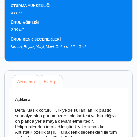
OTURMA YÜKSEKLİĞİ
43 CM
ÜRÜN AĞIRLIĞI
2,35 KG
ÜRÜN RENK SEÇENEKLERİ
Kırmızı, Beyaz, Yeşil, Mavi, Turkuaz, Lila, Teak
Açıklama
Ek bilgi
Açıklama
Delta Klasik koltuk, Türkiye’de kullanılan ilk plastik
sandalye olup günümüzde hala kalitesi ve bilinirliğiyle
ön planda yer almaya devam etmektedir.
Polipropilenden imal edilmiştir. UV korumalıdır.
Antistatik özellik taşır. Parlak renk seçenekleri ile tüm