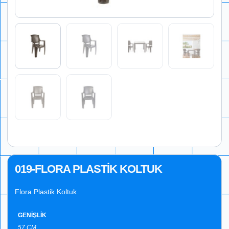
019-FLORA PLASTİK KOLTUK
Flora Plastik Koltuk
GENİŞLİK
57 CM