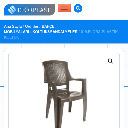
Ana Sayfa
/
Ürünler
/
BAHÇE
MOBİLYALARI
/
KOLTUK&SANDALYELER
/ 019-FLORA PLASTİK
KOLTUK