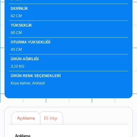
DERİNLİK
62 CM
YÜKSEKLİK
90 CM
OTURMA YÜKSEKLİĞİ
45 CM
ÜRÜN AĞIRLIĞI
3,10 KG
ÜRÜN RENK SEÇENEKLERİ
Koyu kahve, Antrasit
Açıklama
Ek bilgi
Açıklama