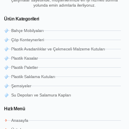
çalışmalar sayesinde, müşterilerimize en iyi hizmeti sunma
yolunda emin adımlarla ilerliyoruz.
Ürün Kategorileri
Bahçe Mobilyaları
Çöp Konteynerleri
Plastik Avadanlıklar ve Çekmeceli Malzeme Kutuları
Plastik Kasalar
Plastik Paletler
Plastik Saklama Kutuları
Şemsiyeler
Su Depoları ve Salamura Kapları
Hızlı Menü
Anasayfa