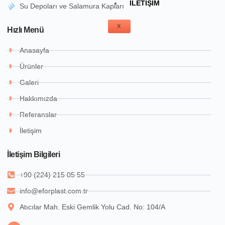
İLETIŞIM
Su Depoları ve Salamura Kapları
X
Hızlı Menü
Anasayfa
Ürünler
Galeri
Hakkımızda
Referanslar
İletişim
İletişim Bilgileri
+90 (224) 215 05 55
info@eforplast.com.tr
Atıcılar Mah. Eski Gemlik Yolu Cad. No: 104/A