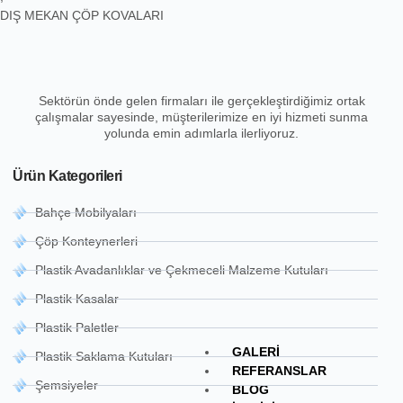
DIŞ MEKAN ÇÖP KOVALARI
Sektörün önde gelen firmaları ile gerçekleştirdiğimiz ortak
çalışmalar sayesinde, müşterilerimize en iyi hizmeti sunma
yolunda emin adımlarla ilerliyoruz.
Ürün Kategorileri
Bahçe Mobilyaları
Çöp Konteynerleri
Plastik Avadanlıklar ve Çekmeceli Malzeme Kutuları
Plastik Kasalar
Plastik Paletler
GALERI
Plastik Saklama Kutuları
REFERANSLAR
Şemsiyeler
BLOG