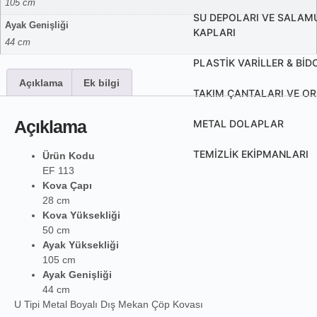
105 cm
SU DEPOLARI VE SALAM
Ayak Genişliği
KAPLARI
44 cm
PLASTİK VARİLLER & Bİ
Açıklama
Ek bilgi
TAKIM ÇANTALARI VE O
Açıklama
METAL DOLAPLAR
TEMİZLİK EKİPMANLARI
Ürün Kodu
EF 113
Kova Çapı
28 cm
Kova Yüksekliği
50 cm
Ayak Yüksekliği
105 cm
Ayak Genişliği
44 cm
U Tipi Metal Boyalı Dış Mekan Çöp Kovası