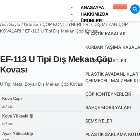
ANASAYFA
HAKKIMIZDA
ÜRÜNLER
Ana Sayfa
/
Ürünler
/
ÇÖP KONTEYNERLERİ
/
DIŞ MEKAN ÇÖP
KOVALARI
/ EF-113 U Tipi Dış Mekan Çöp Kovası
PLASTİK KASALAR
KURBAN TAŞIMA KASALA
EF-113 U Tipi Dış Mekan Çöp
PLASTİK PALETLER
Kovası
PLASTİK AVADANLIKLAR 
ÇEKMECELİ MALZEME KU
U Tipi Metal Boyalı Dış Mekan Çöp Kovası
ÇÖP KONTEYNERLERİ
Kova Çapı
28 cm
BAHÇE MOBİLYALARI
Kova Yüksekliği
ŞEMSİYELER
50 cm
PLASTİK SAKLAMA KUTU
Ayak Yüksekliği