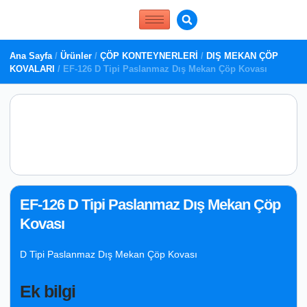
Ana Sayfa
/
Ürünler
/
ÇÖP KONTEYNERLERİ
/
DIŞ MEKAN ÇÖP
KOVALARI
/ EF-126 D Tipi Paslanmaz Dış Mekan Çöp Kovası
EF-126 D Tipi Paslanmaz Dış Mekan Çöp
Kovası
D Tipi Paslanmaz Dış Mekan Çöp Kovası
Ek bilgi