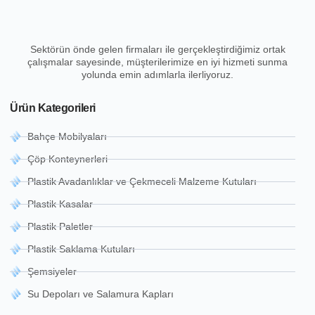
Sektörün önde gelen firmaları ile gerçekleştirdiğimiz ortak
çalışmalar sayesinde, müşterilerimize en iyi hizmeti sunma
yolunda emin adımlarla ilerliyoruz.
Ürün Kategorileri
Bahçe Mobilyaları
Çöp Konteynerleri
Plastik Avadanlıklar ve Çekmeceli Malzeme Kutuları
Plastik Kasalar
Plastik Paletler
Plastik Saklama Kutuları
Şemsiyeler
Su Depoları ve Salamura Kapları