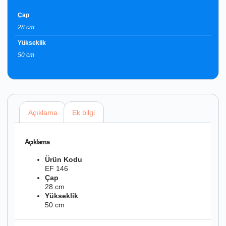
Çap
28 cm
Yükseklik
50 cm
Açıklama
Ek bilgi
Açıklama
Ürün Kodu
EF 146
Çap
28 cm
Yükseklik
50 cm