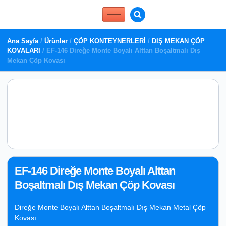
Ana Sayfa
/
Ürünler
/
ÇÖP KONTEYNERLERİ
/
DIŞ MEKAN ÇÖP
KOVALARI
/ EF-146 Direğe Monte Boyalı Alttan Boşaltmalı Dış
Mekan Çöp Kovası
EF-146 Direğe Monte Boyalı Alttan
Boşaltmalı Dış Mekan Çöp Kovası
Direğe Monte Boyalı Alttan Boşaltmalı Dış Mekan Metal Çöp
Kovası