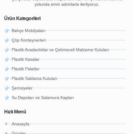
yolunda emin adımlarla ilerliyoruz.
Ürün Kategorileri
Bahçe Mobilyaları
Çöp Konteynerleri
Plastik Avadanlıklar ve Çekmeceli Malzeme Kutuları
Plastik Kasalar
Plastik Paletler
Plastik Saklama Kutuları
Şemsiyeler
Su Depoları ve Salamura Kapları
Hızlı Menü
Anasayfa
Ürünler