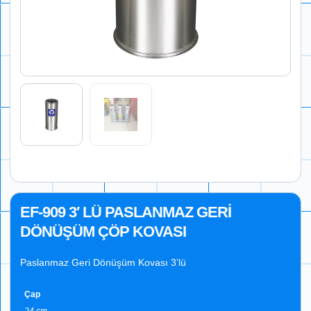
EF-909 3′ LÜ PASLANMAZ GERİ
DÖNÜŞÜM ÇÖP KOVASI
Paslanmaz Geri Dönüşüm Kovası 3’lü
Çap
24 cm