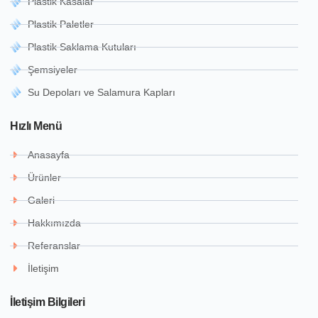
Plastik Kasalar
Plastik Paletler
Plastik Saklama Kutuları
Şemsiyeler
Su Depoları ve Salamura Kapları
Hızlı Menü
Anasayfa
Ürünler
Galeri
Hakkımızda
Referanslar
İletişim
İletişim Bilgileri