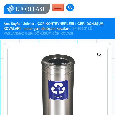
Ana Sayfa
/
Ürünler
/
ÇÖP KONTEYNERLERİ
/
GERİ DÖNÜŞÜM
KOVALARI
/
metal geri dönüşüm kovaları
/ EF-909 3′ LÜ
PASLANMAZ GERİ DÖNÜŞÜM ÇÖP KOVASI