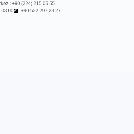
kez : +90 (224) 215 05 55
 03 00
+90 532 297 23 27