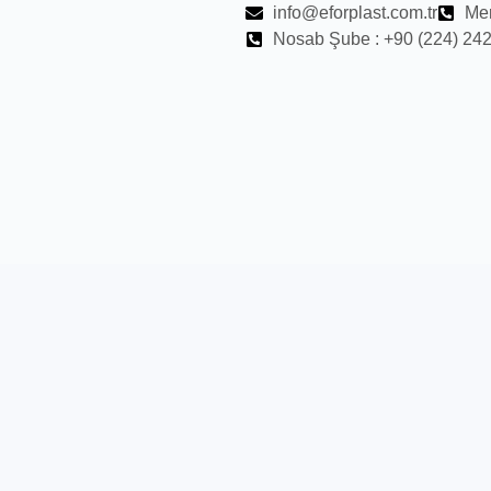
info@eforplast.com.tr
Mer
Nosab Şube : +90 (224) 242