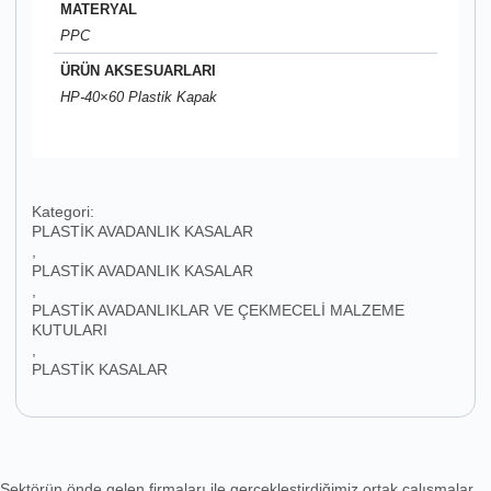
MATERYAL
PPC
ÜRÜN AKSESUARLARI
HP-40×60 Plastik Kapak
Kategori:
PLASTİK AVADANLIK KASALAR
,
PLASTİK AVADANLIK KASALAR
,
PLASTİK AVADANLIKLAR VE ÇEKMECELİ MALZEME
KUTULARI
,
PLASTİK KASALAR
Sektörün önde gelen firmaları ile gerçekleştirdiğimiz ortak çalışmalar