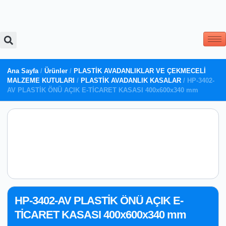
Ana Sayfa
/
Ürünler
/
PLASTİK AVADANLIKLAR VE ÇEKMECELİ
MALZEME KUTULARI
/
PLASTİK AVADANLIK KASALAR
/ HP-3402-
AV PLASTİK ÖNÜ AÇIK E-TİCARET KASASI 400x600x340 mm
HP-3402-AV PLASTİK ÖNÜ AÇIK E-
TİCARET KASASI 400x600x340 mm