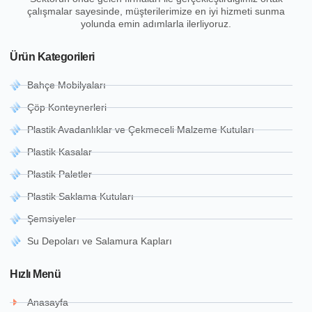
çalışmalar sayesinde, müşterilerimize en iyi hizmeti sunma
yolunda emin adımlarla ilerliyoruz.
Ürün Kategorileri
Bahçe Mobilyaları
Çöp Konteynerleri
Plastik Avadanlıklar ve Çekmeceli Malzeme Kutuları
Plastik Kasalar
Plastik Paletler
Plastik Saklama Kutuları
Şemsiyeler
Su Depoları ve Salamura Kapları
Hızlı Menü
Anasayfa