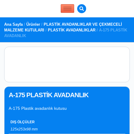
Ana Sayfa
/
Ürünler
/
PLASTİK AVADANLIKLAR VE ÇEKMECELİ
MALZEME KUTULARI
/
PLASTİK AVADANLIKLAR
/ A-175 PLASTİK
AVADANLIK
A-175 PLASTİK AVADANLIK
A-175 Plastik avadanlık kutusu
DIŞ ÖLÇÜLER
125x253x98 mm