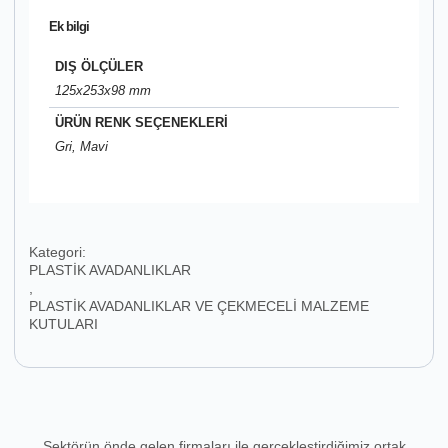
Ek bilgi
DIŞ ÖLÇÜLER
125x253x98 mm
ÜRÜN RENK SEÇENEKLERİ
Gri, Mavi
Kategori:
PLASTİK AVADANLIKLAR
,
PLASTİK AVADANLIKLAR VE ÇEKMECELİ MALZEME
KUTULARI
Sektörün önde gelen firmaları ile gerçekleştirdiğimiz ortak