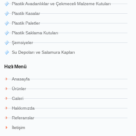
Plastik Avadanlıklar ve Çekmeceli Malzeme Kutuları
Plastik Kasalar
Plastik Paletler
Plastik Saklama Kutuları
Şemsiyeler
Su Depoları ve Salamura Kapları
Hızlı Menü
Anasayfa
Ürünler
Galeri
Hakkımızda
Referanslar
İletişim