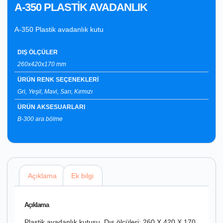
A-350 PLASTİK AVADANLIK
A-350 Plastik avadanlık kutu
DIŞ ÖLÇÜLER
260x420x170 mm
ÜRÜN RENK SEÇENEKLERİ
Gri, Yeşil, Mavi, Sarı, Kırmızı
ÜRÜN AKSESUARLARI
B-300 ara bölme
Açıklama
Ek bilgi
Açıklama
Plastik avadanlık kutusu Dış ölçüleri: 260 X 420 X 170