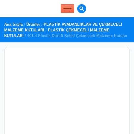
Ana Sayfa
/
Ürünler
/
PLASTİK AVADANLIKLAR VE ÇEKMECELİ
MALZEME KUTULARI
/
PLASTİK ÇEKMECELİ MALZEME
KUTULARI
/ 401-4 Plastik Dörtlü Şeffaf Çekmeceli Malzeme Kutusu