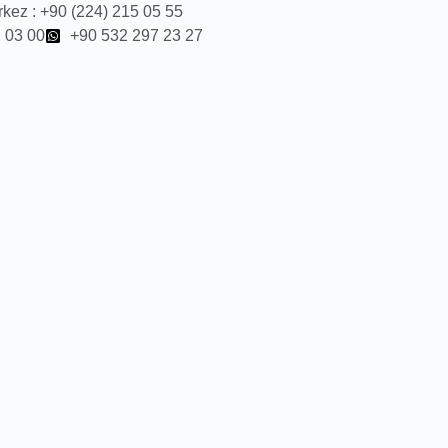
kez : +90 (224) 215 05 55
 03 00
+90 532 297 23 27