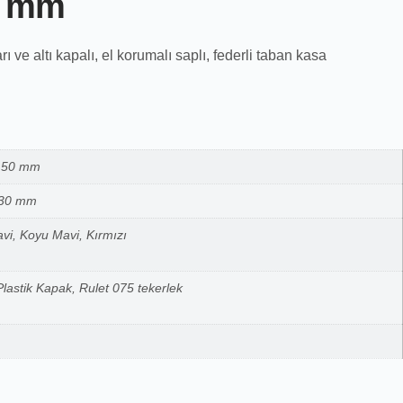
0 mm
e altı kapalı, el korumalı saplı, federli taban kasa
150 mm
130 mm
avi, Koyu Mavi, Kırmızı
astik Kapak, Rulet 075 tekerlek