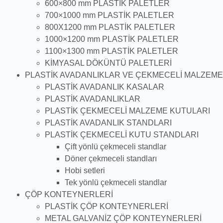
600×800 mm PLASTİK PALETLER
700×1000 mm PLASTİK PALETLER
800X1200 mm PLASTİK PALETLER
1000×1200 mm PLASTİK PALETLER
1100×1300 mm PLASTİK PALETLER
KİMYASAL DÖKÜNTÜ PALETLERİ
PLASTİK AVADANLIKLAR VE ÇEKMECELİ MALZEME
PLASTİK AVADANLIK KASALAR
PLASTİK AVADANLIKLAR
PLASTİK ÇEKMECELİ MALZEME KUTULARI
PLASTİK AVADANLIK STANDLARI
PLASTİK ÇEKMECELİ KUTU STANDLARI
Çift yönlü çekmeceli standlar
Döner çekmeceli standları
Hobi setleri
Tek yönlü çekmeceli standlar
ÇÖP KONTEYNERLERİ
PLASTİK ÇÖP KONTEYNERLERİ
METAL GALVANİZ ÇÖP KONTEYNERLERİ