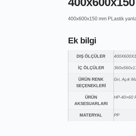
400x600x15
400x600x150 mm PLastik yanları v
Ek bilgi
DIŞ ÖLÇÜLER
400X600X
İÇ ÖLÇÜLER
360x560x
ÜRÜN RENK
Gri, Açık M
SEÇENEKLERİ
ÜRÜN
HP-40×60 Pl
AKSESUARLARI
MATERYAL
PP