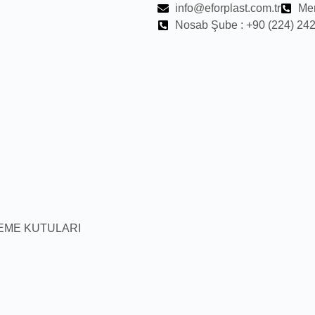
info@eforplast.com.tr
Mer
Nosab Şube : +90 (224) 242
EME KUTULARI