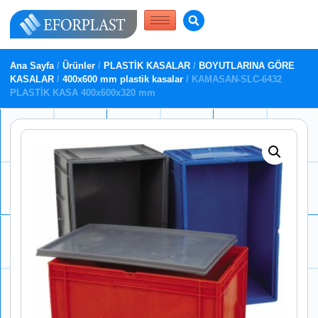
Ana Sayfa
/
Ürünler
/
PLASTİK KASALAR
/
BOYUTLARINA GÖRE
KASALAR
/
400x600 mm plastik kasalar
/ KAMASAN-SLC-6432
PLASTİK KASA 400x600x320 mm