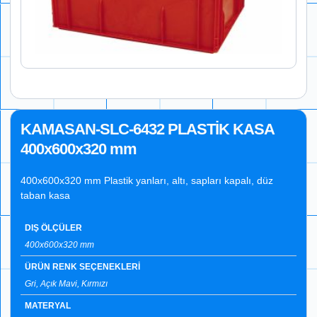
KAMASAN-SLC-6432 PLASTİK KASA
400x600x320 mm
400x600x320 mm Plastik yanları, altı, sapları kapalı, düz
taban kasa
DIŞ ÖLÇÜLER
400x600x320 mm
ÜRÜN RENK SEÇENEKLERİ
Gri, Açık Mavi, Kırmızı
MATERYAL