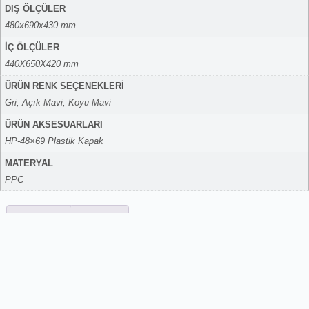
DIŞ ÖLÇÜLER
480x690x430 mm
İÇ ÖLÇÜLER
440X650X420 mm
ÜRÜN RENK SEÇENEKLERİ
Gri, Açık Mavi, Koyu Mavi
ÜRÜN AKSESUARLARI
HP-48×69 Plastik Kapak
MATERYAL
PPC
Açıklama
Ek bilgi
Açıklama
Plastik önü yarım açık, yanları ve altı kapalı kasa Dış ebatları:
480 x 690 x 430 mm