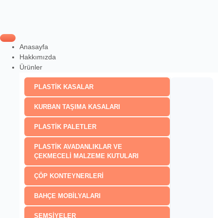
Anasayfa
Hakkımızda
Ürünler
PLASTİK KASALAR
KURBAN TAŞIMA KASALARI
PLASTİK PALETLER
PLASTİK AVADANLIKLAR VE
ÇEKMECELİ MALZEME KUTULARI
ÇÖP KONTEYNERLERİ
BAHÇE MOBİLYALARI
ŞEMSİYELER