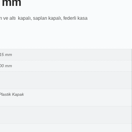
5 mm
e altı kapalı, sapları kapalı, federli kasa
315 mm
300 mm
lastik Kapak