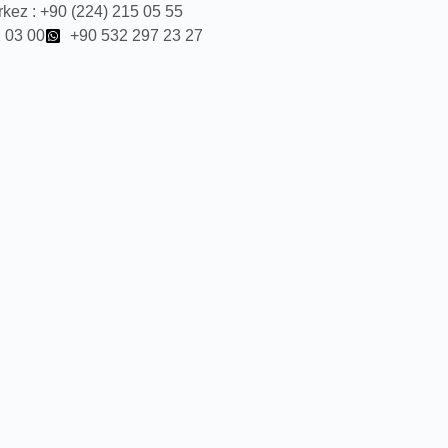
kez : +90 (224) 215 05 55
 03 00
+90 532 297 23 27