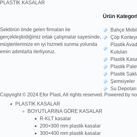
PLASTİK KASALAR
Ürün Kategori
Sektörün önde gelen firmaları ile
Bahçe Mobil
gerçekleştirdiğimiz ortak çalışmalar sayesinde,
Çöp Konteyn
müşterilerimize en iyi hizmeti sunma yolunda
Plastik Ava
emin adımlarla ilerliyoruz.
Kutuları
Plastik Kasa
Plastik Palet
Plastik Sakl
Şemsiyeler
Su Depoları
Copyright © 2024 Efor Plast, All rights reserved. Powered by n
PLASTİK KASALAR
BOYUTLARINA GÖRE KASALAR
R-KLT kasalar
200×300 mm plastik kasalar
300×400 mm plastik kasalar