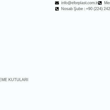
info@eforplast.com.tr
Mer
Nosab Şube : +90 (224) 242
EME KUTULARI