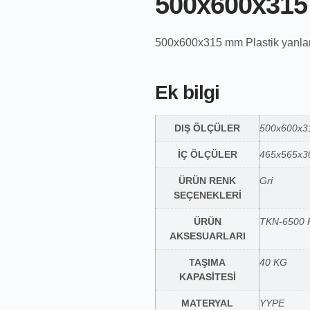
500x600x31
500x600x315 mm Plastik yanları v
Ek bilgi
DIŞ ÖLÇÜLER
500x600x
İÇ ÖLÇÜLER
465x565x
ÜRÜN RENK
Gri
SEÇENEKLERİ
ÜRÜN
TKN-6500 P
AKSESUARLARI
TAŞIMA
40 KG
KAPASİTESİ
MATERYAL
YYPE