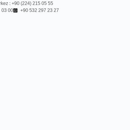
kez : +90 (224) 215 05 55
 03 00
+90 532 297 23 27