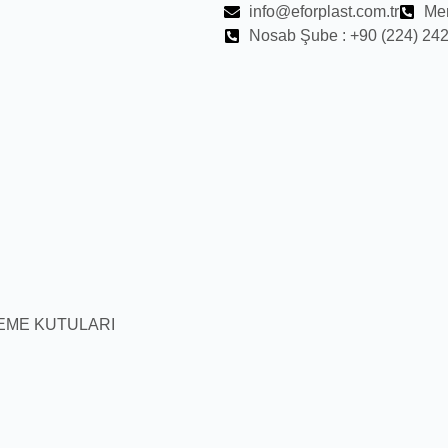
info@eforplast.com.tr
Mer
Nosab Şube : +90 (224) 242
EME KUTULARI