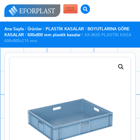
Ana Sayfa
/
Ürünler
/
PLASTİK KASALAR
/
BOYUTLARINA GÖRE
KASALAR
/
600x800 mm plastik kasalar
/ AX-8616 PLASTİK KASA
600x800x174 mm