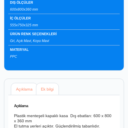
DIŞ ÖLÇÜLER
600x800x360 mm
İÇ ÖLÇÜLER
555x750x325 mm
ÜRÜN RENK SEÇENEKLERİ
Gri, Açık Mavi, Koyu Mavi
MATERYAL
PPC
Açıklama
Ek bilgi
Açıklama
Plastik menteşeli kapaklı kasa Dış ebatları: 600 x 800
x 360 mm
El tutma yerleri açıktır. Güçlendirilmiş tabanlıdır.