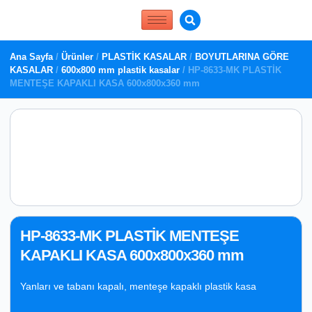
Ana Sayfa
/
Ürünler
/
PLASTİK KASALAR
/
BOYUTLARINA GÖRE
KASALAR
/
600x800 mm plastik kasalar
/ HP-8633-MK PLASTİK
MENTEŞE KAPAKLI KASA 600x800x360 mm
HP-8633-MK PLASTİK MENTEŞE
KAPAKLI KASA 600x800x360 mm
Yanları ve tabanı kapalı, menteşe kapaklı plastik kasa