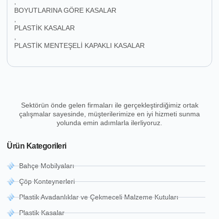
,
BOYUTLARINA GÖRE KASALAR
,
PLASTİK KASALAR
,
PLASTİK MENTEŞELİ KAPAKLI KASALAR
Sektörün önde gelen firmaları ile gerçekleştirdiğimiz ortak
çalışmalar sayesinde, müşterilerimize en iyi hizmeti sunma
yolunda emin adımlarla ilerliyoruz.
Ürün Kategorileri
Bahçe Mobilyaları
Çöp Konteynerleri
Plastik Avadanlıklar ve Çekmeceli Malzeme Kutuları
Plastik Kasalar