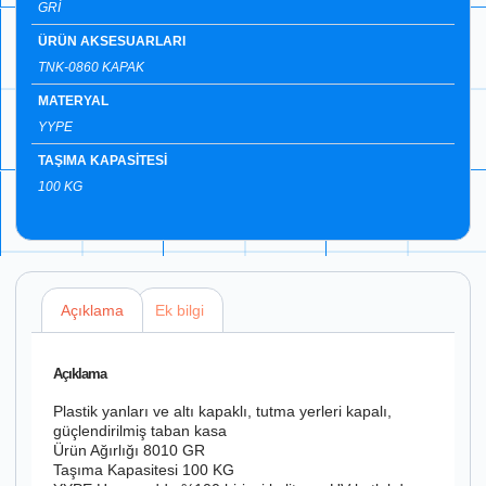
GRİ
ÜRÜN AKSESUARLARI
TNK-0860 KAPAK
MATERYAL
YYPE
TAŞIMA KAPASİTESİ
100 KG
Açıklama
Ek bilgi
Açıklama
Plastik yanları ve altı kapaklı, tutma yerleri kapalı,
güçlendirilmiş taban kasa
Ürün Ağırlığı 8010 GR
Taşıma Kapasitesi 100 KG