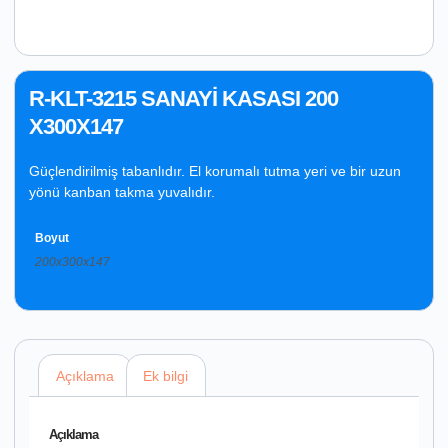
R-KLT-3215 SANAYİ KASASI 200
X300X147
Güçlendirilmiş tabanlıdır. El korumalı tutma yeri ve bir uzun
yönü kanban takma yuvalıdır.
Boyut
200x300x147
Açıklama
Ek bilgi
Açıklama