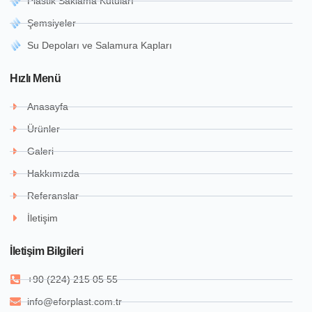
Plastik Saklama Kutuları
Şemsiyeler
Su Depoları ve Salamura Kapları
Hızlı Menü
Anasayfa
Ürünler
Galeri
Hakkımızda
Referanslar
İletişim
İletişim Bilgileri
+90 (224) 215 05 55
info@eforplast.com.tr