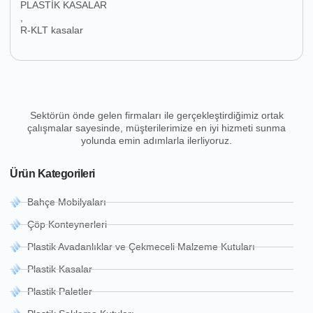
PLASTİK KASALAR
,
R-KLT kasalar
Sektörün önde gelen firmaları ile gerçekleştirdiğimiz ortak
çalışmalar sayesinde, müşterilerimize en iyi hizmeti sunma
yolunda emin adımlarla ilerliyoruz.
Ürün Kategorileri
Bahçe Mobilyaları
Çöp Konteynerleri
Plastik Avadanlıklar ve Çekmeceli Malzeme Kutuları
Plastik Kasalar
Plastik Paletler