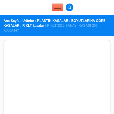
Ana Sayfa
/
Ürünler
/
PLASTİK KASALAR
/
BOYUTLARINA GÖRE
KASALAR
/
R-KLT kasalar
/ R-KLT-3215 SANAYİ KASASI 200
X300X147