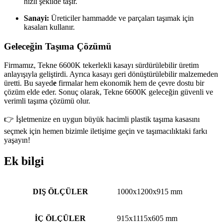
hızlı şekilde taşır.
Sanayi:
Üreticiler hammadde ve parçaları taşımak için
kasaları kullanır.
Geleceğin Taşıma Çözümü
Firmamız, Tekne 6600K tekerlekli kasayı sürdürülebilir üretim
anlayışıyla geliştirdi. Ayrıca kasayı geri dönüştürülebilir malzemeden
üretti. Bu sayed
e
firmalar hem ekonomik hem de çevre dostu bir
çözüm elde eder. Sonuç olarak, Tekne 6600K geleceğin güvenli ve
verimli taşıma çözümü olur.
👉 İşletmenize en uygun büyük hacimli plastik taşıma kasasını
seçmek için hemen bizimle iletişime geçin ve taşımacılıktaki farkı
yaşayın!
Ek bilgi
DIŞ ÖLÇÜLER
1000x1200x915 mm
İÇ ÖLÇÜLER
915x1115x605 mm