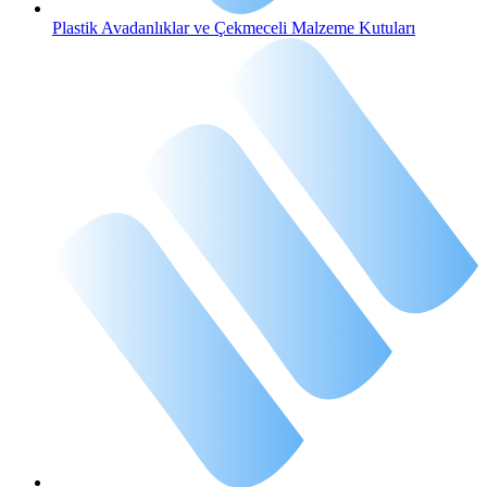
Plastik Avadanlıklar ve Çekmeceli Malzeme Kutuları