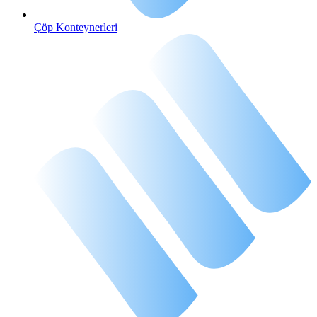
Çöp Konteynerleri