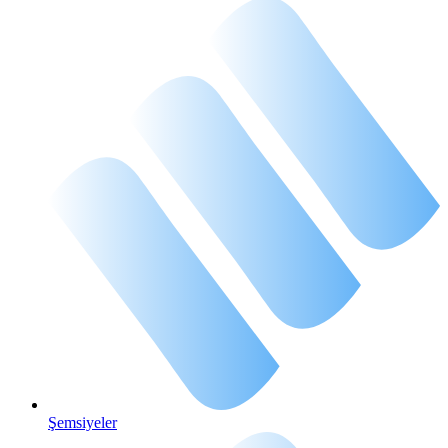
Şemsiyeler