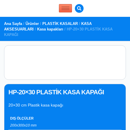
Ana Sayfa
/
Ürünler
/
PLASTİK KASALAR
/
KASA
AKSESUARLARI
/
Kasa kapakları
/ HP-20×30 PLASTİK KASA
KAPAĞI
HP-20×30 PLASTİK KASA KAPAĞI
20×30 cm Plastik kasa kapağı
DIŞ ÖLÇÜLER
200x300x10 mm