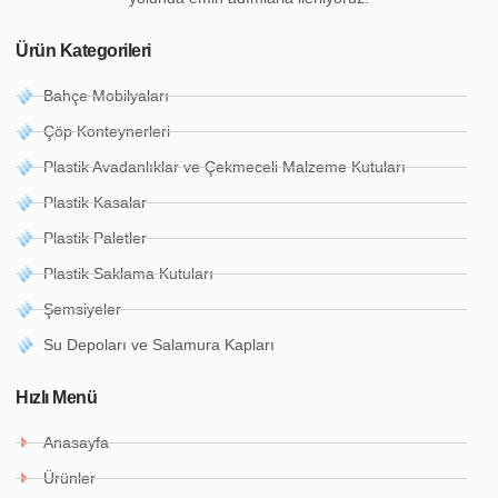
Ürün Kategorileri
Bahçe Mobilyaları
Çöp Konteynerleri
Plastik Avadanlıklar ve Çekmeceli Malzeme Kutuları
Plastik Kasalar
Plastik Paletler
Plastik Saklama Kutuları
Şemsiyeler
Su Depoları ve Salamura Kapları
Hızlı Menü
Anasayfa
Ürünler