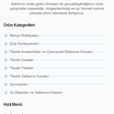
Sektörün önde gelen firmaları ile gerçekleştirdiğimiz ortak
çalışmalar sayesinde, müşterilerimize en iyi hizmeti sunma
yolunda emin adımlarla ilerliyoruz.
Ürün Kategorileri
Bahçe Mobilyaları
Çöp Konteynerleri
Plastik Avadanlıklar ve Çekmeceli Malzeme Kutuları
Plastik Kasalar
Plastik Paletler
Plastik Saklama Kutuları
Şemsiyeler
Su Depoları ve Salamura Kapları
Hızlı Menü