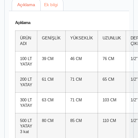
Açıklama
Ek bilgi
Açıklama
ÜRÜN
GENİŞLİK
YÜKSEKLİK
UZUNLUK
DE
ADI
ÇIK
100 LT
39 CM
46 CM
76 CM
1/2″
YATAY
200 LT
61 CM
71 CM
65 CM
1/2″
YATAY
300 LT
63 CM
71 CM
103 CM
1/2”
YATAY
500 LT
80 CM
85 CM
110 CM
1/2″
YATAY
3 kat