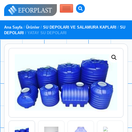
Ana Sayfa
/
Ürünler
/
SU DEPOLARI VE SALAMURA KAPLARI
/
SU
DEPOLARI
/ YATAY SU DEPOLARI