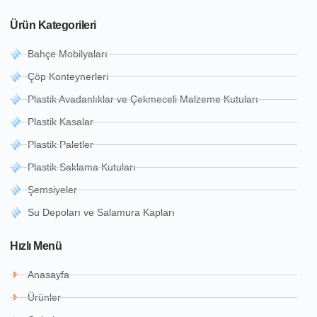
Ürün Kategorileri
Bahçe Mobilyaları
Çöp Konteynerleri
Plastik Avadanlıklar ve Çekmeceli Malzeme Kutuları
Plastik Kasalar
Plastik Paletler
Plastik Saklama Kutuları
Şemsiyeler
Su Depoları ve Salamura Kapları
Hızlı Menü
Anasayfa
Ürünler